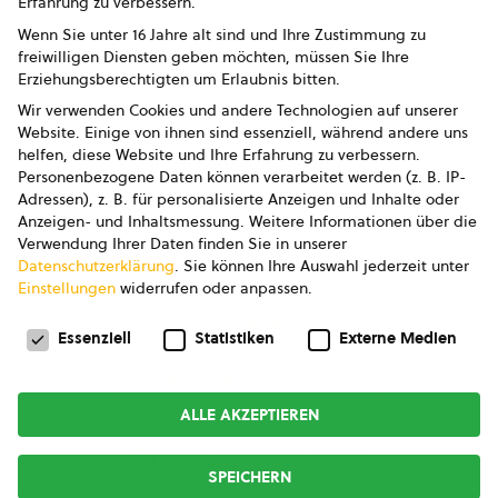
Erfahrung zu verbessern.
Impressum
Wenn Sie unter 16 Jahre alt sind und Ihre Zustimmung zu
freiwilligen Diensten geben möchten, müssen Sie Ihre
Datenschutz
Erziehungsberechtigten um Erlaubnis bitten.
Wir verwenden Cookies und andere Technologien auf unserer
AGB
Website. Einige von ihnen sind essenziell, während andere uns
helfen, diese Website und Ihre Erfahrung zu verbessern.
AGB Marketing GmbH
Personenbezogene Daten können verarbeitet werden (z. B. IP-
Adressen), z. B. für personalisierte Anzeigen und Inhalte oder
AGB Bildung
Anzeigen- und Inhaltsmessung.
Weitere Informationen über die
Verwendung Ihrer Daten finden Sie in unserer
Newsletter
Datenschutzerklärung
.
Sie können Ihre Auswahl jederzeit unter
Einstellungen
widerrufen oder anpassen.
Datenschutzeinstellungen
FOLGE UNS
Essenziell
Statistiken
Externe Medien
ALLE AKZEPTIEREN
Copyright © 2026
bio austria
SPEICHERN