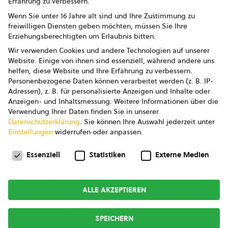
Erfahrung zu verbessern.
Impressum
Wenn Sie unter 16 Jahre alt sind und Ihre Zustimmung zu
freiwilligen Diensten geben möchten, müssen Sie Ihre
Datenschutz
Erziehungsberechtigten um Erlaubnis bitten.
Wir verwenden Cookies und andere Technologien auf unserer
AGB
Website. Einige von ihnen sind essenziell, während andere uns
helfen, diese Website und Ihre Erfahrung zu verbessern.
AGB Marketing GmbH
Personenbezogene Daten können verarbeitet werden (z. B. IP-
Adressen), z. B. für personalisierte Anzeigen und Inhalte oder
AGB Bildung
Anzeigen- und Inhaltsmessung.
Weitere Informationen über die
Verwendung Ihrer Daten finden Sie in unserer
Newsletter
Datenschutzerklärung
.
Sie können Ihre Auswahl jederzeit unter
Einstellungen
widerrufen oder anpassen.
Datenschutzeinstellungen
FOLGE UNS
Essenziell
Statistiken
Externe Medien
ALLE AKZEPTIEREN
Copyright © 2026
bio austria
SPEICHERN