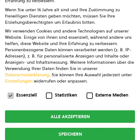
Erfahrung zu verbessern.
Impressum
Wenn Sie unter 16 Jahre alt sind und Ihre Zustimmung zu
freiwilligen Diensten geben möchten, müssen Sie Ihre
Datenschutz
Erziehungsberechtigten um Erlaubnis bitten.
Wir verwenden Cookies und andere Technologien auf unserer
AGB
Website. Einige von ihnen sind essenziell, während andere uns
helfen, diese Website und Ihre Erfahrung zu verbessern.
AGB Marketing GmbH
Personenbezogene Daten können verarbeitet werden (z. B. IP-
Adressen), z. B. für personalisierte Anzeigen und Inhalte oder
AGB Bildung
Anzeigen- und Inhaltsmessung.
Weitere Informationen über die
Verwendung Ihrer Daten finden Sie in unserer
Newsletter
Datenschutzerklärung
.
Sie können Ihre Auswahl jederzeit unter
Einstellungen
widerrufen oder anpassen.
Datenschutzeinstellungen
FOLGE UNS
Essenziell
Statistiken
Externe Medien
ALLE AKZEPTIEREN
Copyright © 2026
bio austria
SPEICHERN