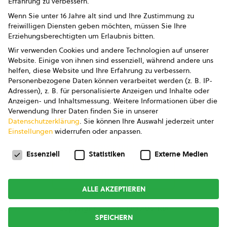
Erfahrung zu verbessern.
Impressum
Wenn Sie unter 16 Jahre alt sind und Ihre Zustimmung zu
freiwilligen Diensten geben möchten, müssen Sie Ihre
Datenschutz
Erziehungsberechtigten um Erlaubnis bitten.
Wir verwenden Cookies und andere Technologien auf unserer
AGB
Website. Einige von ihnen sind essenziell, während andere uns
helfen, diese Website und Ihre Erfahrung zu verbessern.
AGB Marketing GmbH
Personenbezogene Daten können verarbeitet werden (z. B. IP-
Adressen), z. B. für personalisierte Anzeigen und Inhalte oder
AGB Bildung
Anzeigen- und Inhaltsmessung.
Weitere Informationen über die
Verwendung Ihrer Daten finden Sie in unserer
Newsletter
Datenschutzerklärung
.
Sie können Ihre Auswahl jederzeit unter
Einstellungen
widerrufen oder anpassen.
Datenschutzeinstellungen
FOLGE UNS
Essenziell
Statistiken
Externe Medien
ALLE AKZEPTIEREN
Copyright © 2026
bio austria
SPEICHERN