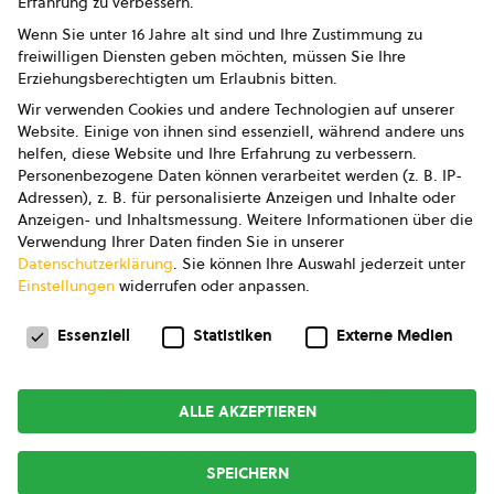
Erfahrung zu verbessern.
Impressum
Wenn Sie unter 16 Jahre alt sind und Ihre Zustimmung zu
freiwilligen Diensten geben möchten, müssen Sie Ihre
Datenschutz
Erziehungsberechtigten um Erlaubnis bitten.
Wir verwenden Cookies und andere Technologien auf unserer
AGB
Website. Einige von ihnen sind essenziell, während andere uns
helfen, diese Website und Ihre Erfahrung zu verbessern.
AGB Marketing GmbH
Personenbezogene Daten können verarbeitet werden (z. B. IP-
Adressen), z. B. für personalisierte Anzeigen und Inhalte oder
AGB Bildung
Anzeigen- und Inhaltsmessung.
Weitere Informationen über die
Verwendung Ihrer Daten finden Sie in unserer
Newsletter
Datenschutzerklärung
.
Sie können Ihre Auswahl jederzeit unter
Einstellungen
widerrufen oder anpassen.
Datenschutzeinstellungen
FOLGE UNS
Essenziell
Statistiken
Externe Medien
ALLE AKZEPTIEREN
Copyright © 2026
bio austria
SPEICHERN