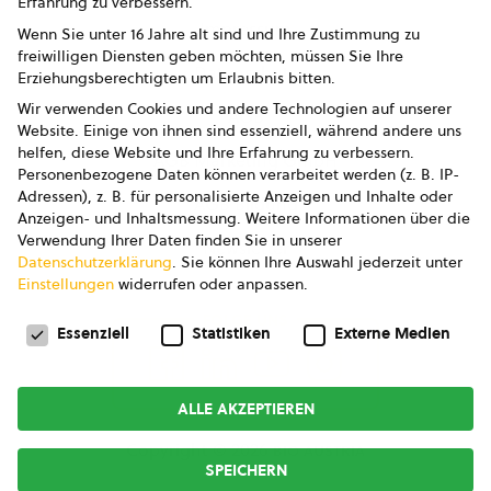
Erfahrung zu verbessern.
Impressum
Wenn Sie unter 16 Jahre alt sind und Ihre Zustimmung zu
freiwilligen Diensten geben möchten, müssen Sie Ihre
Datenschutz
Erziehungsberechtigten um Erlaubnis bitten.
Wir verwenden Cookies und andere Technologien auf unserer
AGB
Website. Einige von ihnen sind essenziell, während andere uns
helfen, diese Website und Ihre Erfahrung zu verbessern.
AGB Marketing GmbH
Personenbezogene Daten können verarbeitet werden (z. B. IP-
Adressen), z. B. für personalisierte Anzeigen und Inhalte oder
AGB Bildung
Anzeigen- und Inhaltsmessung.
Weitere Informationen über die
Verwendung Ihrer Daten finden Sie in unserer
Newsletter
Datenschutzerklärung
.
Sie können Ihre Auswahl jederzeit unter
Einstellungen
widerrufen oder anpassen.
Datenschutzeinstellungen
FOLGE UNS
Essenziell
Statistiken
Externe Medien
ALLE AKZEPTIEREN
Copyright © 2026
bio austria
SPEICHERN