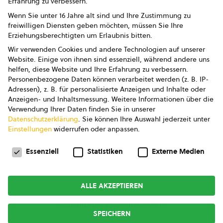
Erfahrung zu verbessern.
Impressum
Wenn Sie unter 16 Jahre alt sind und Ihre Zustimmung zu
freiwilligen Diensten geben möchten, müssen Sie Ihre
Datenschutz
Erziehungsberechtigten um Erlaubnis bitten.
Wir verwenden Cookies und andere Technologien auf unserer
AGB
Website. Einige von ihnen sind essenziell, während andere uns
helfen, diese Website und Ihre Erfahrung zu verbessern.
AGB Marketing GmbH
Personenbezogene Daten können verarbeitet werden (z. B. IP-
Adressen), z. B. für personalisierte Anzeigen und Inhalte oder
AGB Bildung
Anzeigen- und Inhaltsmessung.
Weitere Informationen über die
Verwendung Ihrer Daten finden Sie in unserer
Newsletter
Datenschutzerklärung
.
Sie können Ihre Auswahl jederzeit unter
Einstellungen
widerrufen oder anpassen.
Datenschutzeinstellungen
FOLGE UNS
Essenziell
Statistiken
Externe Medien
ALLE AKZEPTIEREN
Copyright © 2026
bio austria
SPEICHERN