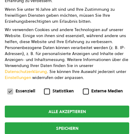
Erfahrung zu verbessern.
Impressum
Wenn Sie unter 16 Jahre alt sind und Ihre Zustimmung zu
freiwilligen Diensten geben möchten, müssen Sie Ihre
Datenschutz
Erziehungsberechtigten um Erlaubnis bitten.
Wir verwenden Cookies und andere Technologien auf unserer
AGB
Website. Einige von ihnen sind essenziell, während andere uns
helfen, diese Website und Ihre Erfahrung zu verbessern.
AGB Marketing GmbH
Personenbezogene Daten können verarbeitet werden (z. B. IP-
Adressen), z. B. für personalisierte Anzeigen und Inhalte oder
AGB Bildung
Anzeigen- und Inhaltsmessung.
Weitere Informationen über die
Verwendung Ihrer Daten finden Sie in unserer
Newsletter
Datenschutzerklärung
.
Sie können Ihre Auswahl jederzeit unter
Einstellungen
widerrufen oder anpassen.
Datenschutzeinstellungen
FOLGE UNS
Essenziell
Statistiken
Externe Medien
ALLE AKZEPTIEREN
Copyright © 2026
bio austria
SPEICHERN