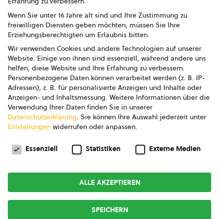
Erfahrung zu verbessern.
Impressum
Wenn Sie unter 16 Jahre alt sind und Ihre Zustimmung zu
freiwilligen Diensten geben möchten, müssen Sie Ihre
Datenschutz
Erziehungsberechtigten um Erlaubnis bitten.
Wir verwenden Cookies und andere Technologien auf unserer
AGB
Website. Einige von ihnen sind essenziell, während andere uns
helfen, diese Website und Ihre Erfahrung zu verbessern.
AGB Marketing GmbH
Personenbezogene Daten können verarbeitet werden (z. B. IP-
Adressen), z. B. für personalisierte Anzeigen und Inhalte oder
AGB Bildung
Anzeigen- und Inhaltsmessung.
Weitere Informationen über die
Verwendung Ihrer Daten finden Sie in unserer
Newsletter
Datenschutzerklärung
.
Sie können Ihre Auswahl jederzeit unter
Einstellungen
widerrufen oder anpassen.
Datenschutzeinstellungen
FOLGE UNS
Essenziell
Statistiken
Externe Medien
ALLE AKZEPTIEREN
Copyright © 2026
bio austria
SPEICHERN