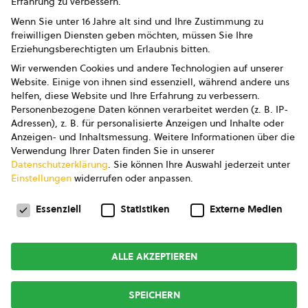
Erfahrung zu verbessern.
Impressum
Wenn Sie unter 16 Jahre alt sind und Ihre Zustimmung zu
freiwilligen Diensten geben möchten, müssen Sie Ihre
Datenschutz
Erziehungsberechtigten um Erlaubnis bitten.
Wir verwenden Cookies und andere Technologien auf unserer
AGB
Website. Einige von ihnen sind essenziell, während andere uns
helfen, diese Website und Ihre Erfahrung zu verbessern.
AGB Marketing GmbH
Personenbezogene Daten können verarbeitet werden (z. B. IP-
Adressen), z. B. für personalisierte Anzeigen und Inhalte oder
AGB Bildung
Anzeigen- und Inhaltsmessung.
Weitere Informationen über die
Verwendung Ihrer Daten finden Sie in unserer
Newsletter
Datenschutzerklärung
.
Sie können Ihre Auswahl jederzeit unter
Einstellungen
widerrufen oder anpassen.
Datenschutzeinstellungen
FOLGE UNS
Essenziell
Statistiken
Externe Medien
ALLE AKZEPTIEREN
Copyright © 2026
bio austria
SPEICHERN