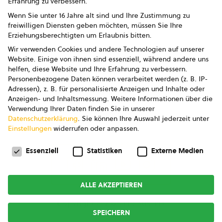
Erfahrung zu verbessern.
Impressum
Wenn Sie unter 16 Jahre alt sind und Ihre Zustimmung zu
freiwilligen Diensten geben möchten, müssen Sie Ihre
Datenschutz
Erziehungsberechtigten um Erlaubnis bitten.
Wir verwenden Cookies und andere Technologien auf unserer
AGB
Website. Einige von ihnen sind essenziell, während andere uns
helfen, diese Website und Ihre Erfahrung zu verbessern.
AGB Marketing GmbH
Personenbezogene Daten können verarbeitet werden (z. B. IP-
Adressen), z. B. für personalisierte Anzeigen und Inhalte oder
AGB Bildung
Anzeigen- und Inhaltsmessung.
Weitere Informationen über die
Verwendung Ihrer Daten finden Sie in unserer
Newsletter
Datenschutzerklärung
.
Sie können Ihre Auswahl jederzeit unter
Einstellungen
widerrufen oder anpassen.
Datenschutzeinstellungen
FOLGE UNS
Essenziell
Statistiken
Externe Medien
ALLE AKZEPTIEREN
Copyright © 2026
bio austria
SPEICHERN