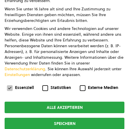
Erfahrung zu verbessern.
Impressum
Wenn Sie unter 16 Jahre alt sind und Ihre Zustimmung zu
freiwilligen Diensten geben möchten, müssen Sie Ihre
Datenschutz
Erziehungsberechtigten um Erlaubnis bitten.
Wir verwenden Cookies und andere Technologien auf unserer
AGB
Website. Einige von ihnen sind essenziell, während andere uns
helfen, diese Website und Ihre Erfahrung zu verbessern.
AGB Marketing GmbH
Personenbezogene Daten können verarbeitet werden (z. B. IP-
Adressen), z. B. für personalisierte Anzeigen und Inhalte oder
AGB Bildung
Anzeigen- und Inhaltsmessung.
Weitere Informationen über die
Verwendung Ihrer Daten finden Sie in unserer
Newsletter
Datenschutzerklärung
.
Sie können Ihre Auswahl jederzeit unter
Einstellungen
widerrufen oder anpassen.
Datenschutzeinstellungen
FOLGE UNS
Essenziell
Statistiken
Externe Medien
ALLE AKZEPTIEREN
Copyright © 2026
bio austria
SPEICHERN