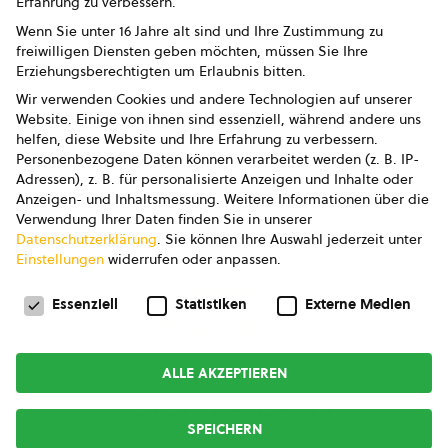
Erfahrung zu verbessern.
Impressum
Wenn Sie unter 16 Jahre alt sind und Ihre Zustimmung zu
freiwilligen Diensten geben möchten, müssen Sie Ihre
Datenschutz
Erziehungsberechtigten um Erlaubnis bitten.
Wir verwenden Cookies und andere Technologien auf unserer
AGB
Website. Einige von ihnen sind essenziell, während andere uns
helfen, diese Website und Ihre Erfahrung zu verbessern.
AGB Marketing GmbH
Personenbezogene Daten können verarbeitet werden (z. B. IP-
Adressen), z. B. für personalisierte Anzeigen und Inhalte oder
AGB Bildung
Anzeigen- und Inhaltsmessung.
Weitere Informationen über die
Verwendung Ihrer Daten finden Sie in unserer
Newsletter
Datenschutzerklärung
.
Sie können Ihre Auswahl jederzeit unter
Einstellungen
widerrufen oder anpassen.
Datenschutzeinstellungen
FOLGE UNS
Essenziell
Statistiken
Externe Medien
ALLE AKZEPTIEREN
Copyright © 2026
bio austria
SPEICHERN