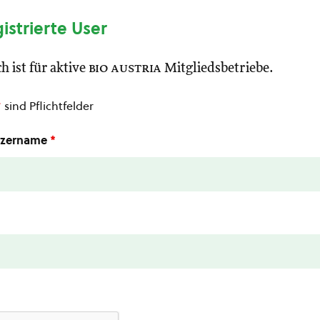
gistrierte User
h ist für aktive
bio austria
Mitgliedsbetriebe.
*
sind Pflichtfelder
utzername
*