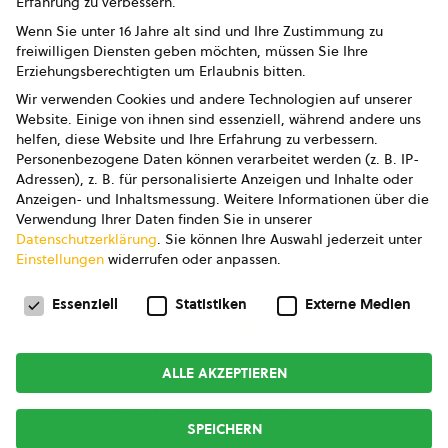
Erfahrung zu verbessern.
Impressum
Wenn Sie unter 16 Jahre alt sind und Ihre Zustimmung zu
freiwilligen Diensten geben möchten, müssen Sie Ihre
Datenschutz
Erziehungsberechtigten um Erlaubnis bitten.
Wir verwenden Cookies und andere Technologien auf unserer
AGB
Website. Einige von ihnen sind essenziell, während andere uns
helfen, diese Website und Ihre Erfahrung zu verbessern.
AGB Marketing GmbH
Personenbezogene Daten können verarbeitet werden (z. B. IP-
Adressen), z. B. für personalisierte Anzeigen und Inhalte oder
AGB Bildung
Anzeigen- und Inhaltsmessung.
Weitere Informationen über die
Verwendung Ihrer Daten finden Sie in unserer
Newsletter
Datenschutzerklärung
.
Sie können Ihre Auswahl jederzeit unter
Einstellungen
widerrufen oder anpassen.
Datenschutzeinstellungen
FOLGE UNS
Essenziell
Statistiken
Externe Medien
ALLE AKZEPTIEREN
Copyright © 2026
bio austria
SPEICHERN