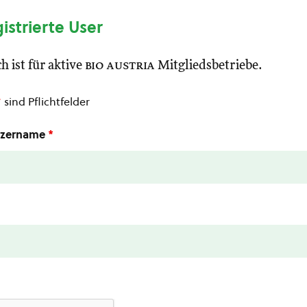
gistrierte User
h ist für aktive
bio austria
Mitgliedsbetriebe.
*
sind Pflichtfelder
utzername
*