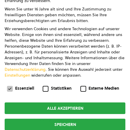
Erfahrung zu verbessern.
Impressum
Wenn Sie unter 16 Jahre alt sind und Ihre Zustimmung zu
freiwilligen Diensten geben möchten, müssen Sie Ihre
Datenschutz
Erziehungsberechtigten um Erlaubnis bitten.
Wir verwenden Cookies und andere Technologien auf unserer
AGB
Website. Einige von ihnen sind essenziell, während andere uns
helfen, diese Website und Ihre Erfahrung zu verbessern.
AGB Marketing GmbH
Personenbezogene Daten können verarbeitet werden (z. B. IP-
Adressen), z. B. für personalisierte Anzeigen und Inhalte oder
AGB Bildung
Anzeigen- und Inhaltsmessung.
Weitere Informationen über die
Verwendung Ihrer Daten finden Sie in unserer
Newsletter
Datenschutzerklärung
.
Sie können Ihre Auswahl jederzeit unter
Einstellungen
widerrufen oder anpassen.
Datenschutzeinstellungen
FOLGE UNS
Essenziell
Statistiken
Externe Medien
ALLE AKZEPTIEREN
Copyright © 2026
bio austria
SPEICHERN