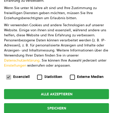
Erfahrung zu verbessern.
Impressum
Wenn Sie unter 16 Jahre alt sind und Ihre Zustimmung zu
freiwilligen Diensten geben möchten, müssen Sie Ihre
Datenschutz
Erziehungsberechtigten um Erlaubnis bitten.
Wir verwenden Cookies und andere Technologien auf unserer
AGB
Website. Einige von ihnen sind essenziell, während andere uns
helfen, diese Website und Ihre Erfahrung zu verbessern.
AGB Marketing GmbH
Personenbezogene Daten können verarbeitet werden (z. B. IP-
Adressen), z. B. für personalisierte Anzeigen und Inhalte oder
AGB Bildung
Anzeigen- und Inhaltsmessung.
Weitere Informationen über die
Verwendung Ihrer Daten finden Sie in unserer
Newsletter
Datenschutzerklärung
.
Sie können Ihre Auswahl jederzeit unter
Einstellungen
widerrufen oder anpassen.
Datenschutzeinstellungen
FOLGE UNS
Essenziell
Statistiken
Externe Medien
ALLE AKZEPTIEREN
Copyright © 2026
bio austria
SPEICHERN