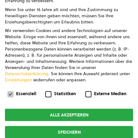
Erfahrung zu verbessern.
Impressum
Wenn Sie unter 16 Jahre alt sind und Ihre Zustimmung zu
freiwilligen Diensten geben möchten, müssen Sie Ihre
Datenschutz
Erziehungsberechtigten um Erlaubnis bitten.
Wir verwenden Cookies und andere Technologien auf unserer
AGB
Website. Einige von ihnen sind essenziell, während andere uns
helfen, diese Website und Ihre Erfahrung zu verbessern.
AGB Marketing GmbH
Personenbezogene Daten können verarbeitet werden (z. B. IP-
Adressen), z. B. für personalisierte Anzeigen und Inhalte oder
AGB Bildung
Anzeigen- und Inhaltsmessung.
Weitere Informationen über die
Verwendung Ihrer Daten finden Sie in unserer
Newsletter
Datenschutzerklärung
.
Sie können Ihre Auswahl jederzeit unter
Einstellungen
widerrufen oder anpassen.
Datenschutzeinstellungen
FOLGE UNS
Essenziell
Statistiken
Externe Medien
ALLE AKZEPTIEREN
Copyright © 2026
bio austria
SPEICHERN