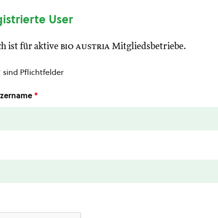
gistrierte User
h ist für aktive
bio austria
Mitgliedsbetriebe.
*
sind Pflichtfelder
utzername
*