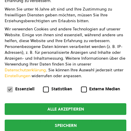
Erfahrung zu verbessern.
Impressum
Wenn Sie unter 16 Jahre alt sind und Ihre Zustimmung zu
freiwilligen Diensten geben möchten, müssen Sie Ihre
Datenschutz
Erziehungsberechtigten um Erlaubnis bitten.
Wir verwenden Cookies und andere Technologien auf unserer
AGB
Website. Einige von ihnen sind essenziell, während andere uns
helfen, diese Website und Ihre Erfahrung zu verbessern.
AGB Marketing GmbH
Personenbezogene Daten können verarbeitet werden (z. B. IP-
Adressen), z. B. für personalisierte Anzeigen und Inhalte oder
AGB Bildung
Anzeigen- und Inhaltsmessung.
Weitere Informationen über die
Verwendung Ihrer Daten finden Sie in unserer
Newsletter
Datenschutzerklärung
.
Sie können Ihre Auswahl jederzeit unter
Einstellungen
widerrufen oder anpassen.
Datenschutzeinstellungen
FOLGE UNS
Essenziell
Statistiken
Externe Medien
ALLE AKZEPTIEREN
Copyright © 2026
bio austria
SPEICHERN