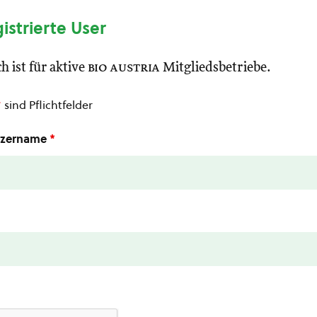
gistrierte User
h ist für aktive
bio austria
Mitgliedsbetriebe.
*
sind Pflichtfelder
utzername
*