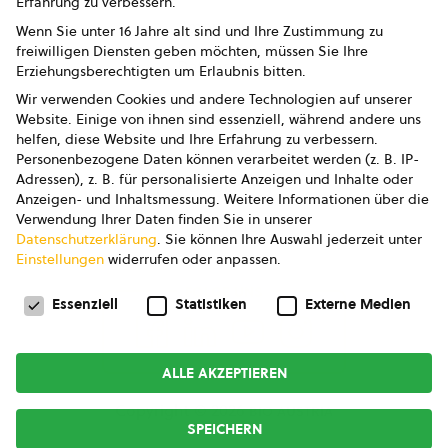
Erfahrung zu verbessern.
Impressum
Wenn Sie unter 16 Jahre alt sind und Ihre Zustimmung zu
freiwilligen Diensten geben möchten, müssen Sie Ihre
Datenschutz
Erziehungsberechtigten um Erlaubnis bitten.
Wir verwenden Cookies und andere Technologien auf unserer
AGB
Website. Einige von ihnen sind essenziell, während andere uns
helfen, diese Website und Ihre Erfahrung zu verbessern.
AGB Marketing GmbH
Personenbezogene Daten können verarbeitet werden (z. B. IP-
Adressen), z. B. für personalisierte Anzeigen und Inhalte oder
AGB Bildung
Anzeigen- und Inhaltsmessung.
Weitere Informationen über die
Verwendung Ihrer Daten finden Sie in unserer
Newsletter
Datenschutzerklärung
.
Sie können Ihre Auswahl jederzeit unter
Einstellungen
widerrufen oder anpassen.
Datenschutzeinstellungen
FOLGE UNS
Essenziell
Statistiken
Externe Medien
ALLE AKZEPTIEREN
Copyright © 2026
bio austria
SPEICHERN