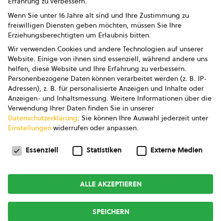
Erfahrung zu verbessern.
Impressum
Wenn Sie unter 16 Jahre alt sind und Ihre Zustimmung zu
freiwilligen Diensten geben möchten, müssen Sie Ihre
Datenschutz
Erziehungsberechtigten um Erlaubnis bitten.
Wir verwenden Cookies und andere Technologien auf unserer
AGB
Website. Einige von ihnen sind essenziell, während andere uns
helfen, diese Website und Ihre Erfahrung zu verbessern.
AGB Marketing GmbH
Personenbezogene Daten können verarbeitet werden (z. B. IP-
Adressen), z. B. für personalisierte Anzeigen und Inhalte oder
AGB Bildung
Anzeigen- und Inhaltsmessung.
Weitere Informationen über die
Verwendung Ihrer Daten finden Sie in unserer
Newsletter
Datenschutzerklärung
.
Sie können Ihre Auswahl jederzeit unter
Einstellungen
widerrufen oder anpassen.
Datenschutzeinstellungen
FOLGE UNS
Essenziell
Statistiken
Externe Medien
ALLE AKZEPTIEREN
Copyright © 2026
bio austria
SPEICHERN