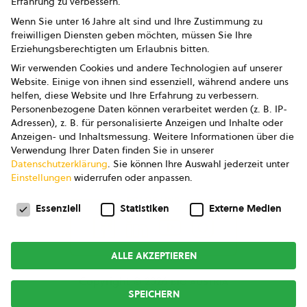
Erfahrung zu verbessern.
Impressum
Wenn Sie unter 16 Jahre alt sind und Ihre Zustimmung zu
freiwilligen Diensten geben möchten, müssen Sie Ihre
Datenschutz
Erziehungsberechtigten um Erlaubnis bitten.
Wir verwenden Cookies und andere Technologien auf unserer
AGB
Website. Einige von ihnen sind essenziell, während andere uns
helfen, diese Website und Ihre Erfahrung zu verbessern.
AGB Marketing GmbH
Personenbezogene Daten können verarbeitet werden (z. B. IP-
Adressen), z. B. für personalisierte Anzeigen und Inhalte oder
AGB Bildung
Anzeigen- und Inhaltsmessung.
Weitere Informationen über die
Verwendung Ihrer Daten finden Sie in unserer
Newsletter
Datenschutzerklärung
.
Sie können Ihre Auswahl jederzeit unter
Einstellungen
widerrufen oder anpassen.
Datenschutzeinstellungen
FOLGE UNS
Essenziell
Statistiken
Externe Medien
ALLE AKZEPTIEREN
Copyright © 2026
bio austria
SPEICHERN