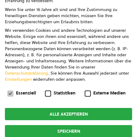
Erfahrung zu verbessern.
Impressum
Wenn Sie unter 16 Jahre alt sind und Ihre Zustimmung zu
freiwilligen Diensten geben möchten, müssen Sie Ihre
Datenschutz
Erziehungsberechtigten um Erlaubnis bitten.
Wir verwenden Cookies und andere Technologien auf unserer
AGB
Website. Einige von ihnen sind essenziell, während andere uns
helfen, diese Website und Ihre Erfahrung zu verbessern.
AGB Marketing GmbH
Personenbezogene Daten können verarbeitet werden (z. B. IP-
Adressen), z. B. für personalisierte Anzeigen und Inhalte oder
AGB Bildung
Anzeigen- und Inhaltsmessung.
Weitere Informationen über die
Verwendung Ihrer Daten finden Sie in unserer
Newsletter
Datenschutzerklärung
.
Sie können Ihre Auswahl jederzeit unter
Einstellungen
widerrufen oder anpassen.
Datenschutzeinstellungen
FOLGE UNS
Essenziell
Statistiken
Externe Medien
ALLE AKZEPTIEREN
Copyright © 2026
bio austria
SPEICHERN