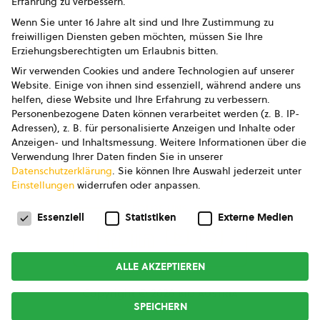
Erfahrung zu verbessern.
Impressum
Wenn Sie unter 16 Jahre alt sind und Ihre Zustimmung zu
freiwilligen Diensten geben möchten, müssen Sie Ihre
Datenschutz
Erziehungsberechtigten um Erlaubnis bitten.
Wir verwenden Cookies und andere Technologien auf unserer
AGB
Website. Einige von ihnen sind essenziell, während andere uns
helfen, diese Website und Ihre Erfahrung zu verbessern.
AGB Marketing GmbH
Personenbezogene Daten können verarbeitet werden (z. B. IP-
Adressen), z. B. für personalisierte Anzeigen und Inhalte oder
AGB Bildung
Anzeigen- und Inhaltsmessung.
Weitere Informationen über die
Verwendung Ihrer Daten finden Sie in unserer
Newsletter
Datenschutzerklärung
.
Sie können Ihre Auswahl jederzeit unter
Einstellungen
widerrufen oder anpassen.
Datenschutzeinstellungen
FOLGE UNS
Essenziell
Statistiken
Externe Medien
ALLE AKZEPTIEREN
Copyright © 2026
bio austria
SPEICHERN