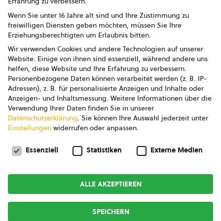
Erfahrung zu verbessern.
Impressum
Wenn Sie unter 16 Jahre alt sind und Ihre Zustimmung zu
freiwilligen Diensten geben möchten, müssen Sie Ihre
Datenschutz
Erziehungsberechtigten um Erlaubnis bitten.
Wir verwenden Cookies und andere Technologien auf unserer
AGB
Website. Einige von ihnen sind essenziell, während andere uns
helfen, diese Website und Ihre Erfahrung zu verbessern.
AGB Marketing GmbH
Personenbezogene Daten können verarbeitet werden (z. B. IP-
Adressen), z. B. für personalisierte Anzeigen und Inhalte oder
AGB Bildung
Anzeigen- und Inhaltsmessung.
Weitere Informationen über die
Verwendung Ihrer Daten finden Sie in unserer
Newsletter
Datenschutzerklärung
.
Sie können Ihre Auswahl jederzeit unter
Einstellungen
widerrufen oder anpassen.
Datenschutzeinstellungen
FOLGE UNS
Essenziell
Statistiken
Externe Medien
ALLE AKZEPTIEREN
Copyright © 2026
bio austria
SPEICHERN