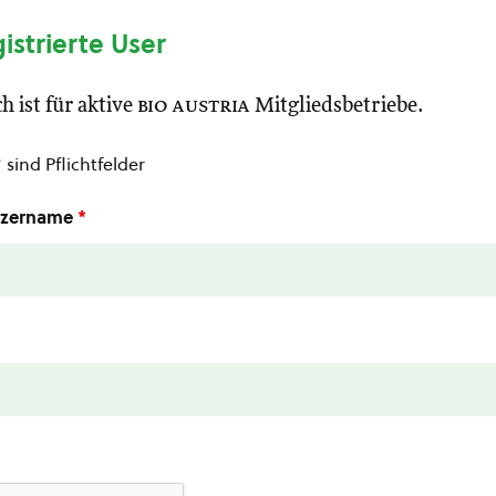
gistrierte User
h ist für aktive
bio austria
Mitgliedsbetriebe.
*
sind Pflichtfelder
utzername
*