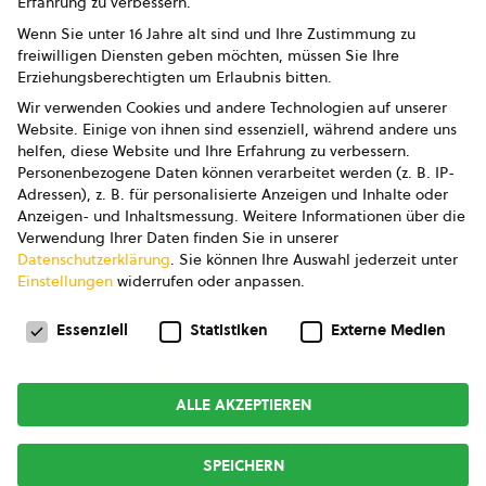
Erfahrung zu verbessern.
Impressum
Wenn Sie unter 16 Jahre alt sind und Ihre Zustimmung zu
freiwilligen Diensten geben möchten, müssen Sie Ihre
Datenschutz
Erziehungsberechtigten um Erlaubnis bitten.
Wir verwenden Cookies und andere Technologien auf unserer
AGB
Website. Einige von ihnen sind essenziell, während andere uns
helfen, diese Website und Ihre Erfahrung zu verbessern.
AGB Marketing GmbH
Personenbezogene Daten können verarbeitet werden (z. B. IP-
Adressen), z. B. für personalisierte Anzeigen und Inhalte oder
AGB Bildung
Anzeigen- und Inhaltsmessung.
Weitere Informationen über die
Verwendung Ihrer Daten finden Sie in unserer
Newsletter
Datenschutzerklärung
.
Sie können Ihre Auswahl jederzeit unter
Einstellungen
widerrufen oder anpassen.
Datenschutzeinstellungen
FOLGE UNS
Essenziell
Statistiken
Externe Medien
ALLE AKZEPTIEREN
Copyright © 2026
bio austria
SPEICHERN