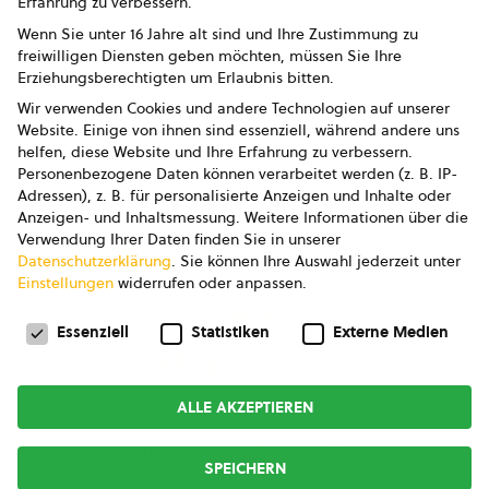
Erfahrung zu verbessern.
Impressum
Wenn Sie unter 16 Jahre alt sind und Ihre Zustimmung zu
freiwilligen Diensten geben möchten, müssen Sie Ihre
Datenschutz
Erziehungsberechtigten um Erlaubnis bitten.
Wir verwenden Cookies und andere Technologien auf unserer
AGB
Website. Einige von ihnen sind essenziell, während andere uns
helfen, diese Website und Ihre Erfahrung zu verbessern.
AGB Marketing GmbH
Personenbezogene Daten können verarbeitet werden (z. B. IP-
Adressen), z. B. für personalisierte Anzeigen und Inhalte oder
AGB Bildung
Anzeigen- und Inhaltsmessung.
Weitere Informationen über die
Verwendung Ihrer Daten finden Sie in unserer
Newsletter
Datenschutzerklärung
.
Sie können Ihre Auswahl jederzeit unter
Einstellungen
widerrufen oder anpassen.
Datenschutzeinstellungen
FOLGE UNS
Essenziell
Statistiken
Externe Medien
ALLE AKZEPTIEREN
Copyright © 2026
bio austria
SPEICHERN