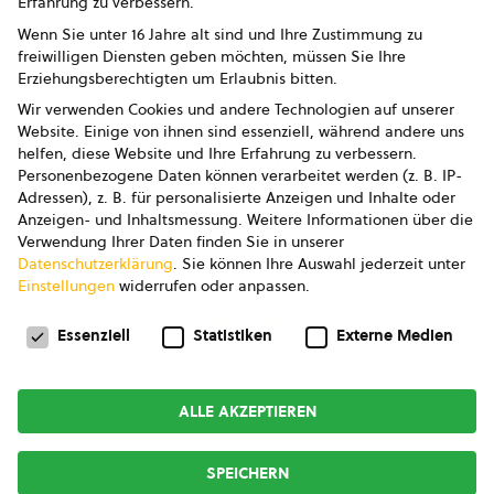
Erfahrung zu verbessern.
Impressum
Wenn Sie unter 16 Jahre alt sind und Ihre Zustimmung zu
freiwilligen Diensten geben möchten, müssen Sie Ihre
Datenschutz
Erziehungsberechtigten um Erlaubnis bitten.
Wir verwenden Cookies und andere Technologien auf unserer
AGB
Website. Einige von ihnen sind essenziell, während andere uns
helfen, diese Website und Ihre Erfahrung zu verbessern.
AGB Marketing GmbH
Personenbezogene Daten können verarbeitet werden (z. B. IP-
Adressen), z. B. für personalisierte Anzeigen und Inhalte oder
AGB Bildung
Anzeigen- und Inhaltsmessung.
Weitere Informationen über die
Verwendung Ihrer Daten finden Sie in unserer
Newsletter
Datenschutzerklärung
.
Sie können Ihre Auswahl jederzeit unter
Einstellungen
widerrufen oder anpassen.
Datenschutzeinstellungen
FOLGE UNS
Essenziell
Statistiken
Externe Medien
ALLE AKZEPTIEREN
Copyright © 2026
bio austria
SPEICHERN