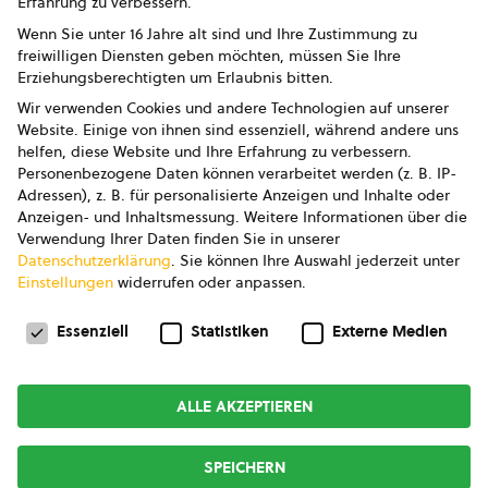
Erfahrung zu verbessern.
Impressum
Wenn Sie unter 16 Jahre alt sind und Ihre Zustimmung zu
freiwilligen Diensten geben möchten, müssen Sie Ihre
Datenschutz
Erziehungsberechtigten um Erlaubnis bitten.
Wir verwenden Cookies und andere Technologien auf unserer
AGB
Website. Einige von ihnen sind essenziell, während andere uns
helfen, diese Website und Ihre Erfahrung zu verbessern.
AGB Marketing GmbH
Personenbezogene Daten können verarbeitet werden (z. B. IP-
Adressen), z. B. für personalisierte Anzeigen und Inhalte oder
AGB Bildung
Anzeigen- und Inhaltsmessung.
Weitere Informationen über die
Verwendung Ihrer Daten finden Sie in unserer
Newsletter
Datenschutzerklärung
.
Sie können Ihre Auswahl jederzeit unter
Einstellungen
widerrufen oder anpassen.
Datenschutzeinstellungen
FOLGE UNS
Essenziell
Statistiken
Externe Medien
ALLE AKZEPTIEREN
Copyright © 2026
bio austria
SPEICHERN