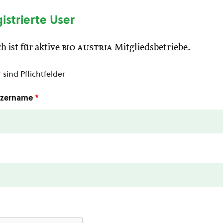
gistrierte User
h ist für aktive
bio austria
Mitgliedsbetriebe.
*
sind Pflichtfelder
utzername
*