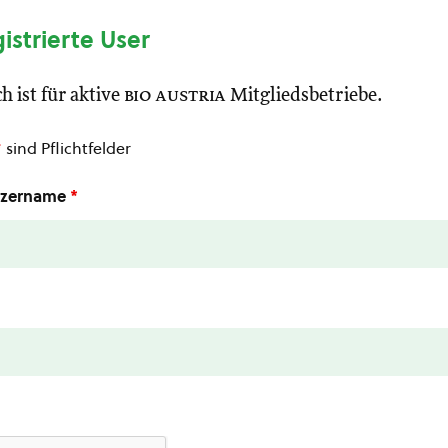
gistrierte User
h ist für aktive
bio austria
Mitgliedsbetriebe.
*
sind Pflichtfelder
utzername
*