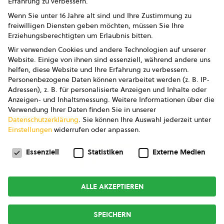
Erfahrung zu verbessern.
Impressum
Wenn Sie unter 16 Jahre alt sind und Ihre Zustimmung zu
freiwilligen Diensten geben möchten, müssen Sie Ihre
Datenschutz
Erziehungsberechtigten um Erlaubnis bitten.
Wir verwenden Cookies und andere Technologien auf unserer
AGB
Website. Einige von ihnen sind essenziell, während andere uns
helfen, diese Website und Ihre Erfahrung zu verbessern.
AGB Marketing GmbH
Personenbezogene Daten können verarbeitet werden (z. B. IP-
Adressen), z. B. für personalisierte Anzeigen und Inhalte oder
AGB Bildung
Anzeigen- und Inhaltsmessung.
Weitere Informationen über die
Verwendung Ihrer Daten finden Sie in unserer
Newsletter
Datenschutzerklärung
.
Sie können Ihre Auswahl jederzeit unter
Einstellungen
widerrufen oder anpassen.
Datenschutzeinstellungen
FOLGE UNS
Essenziell
Statistiken
Externe Medien
ALLE AKZEPTIEREN
Copyright © 2026
bio austria
SPEICHERN