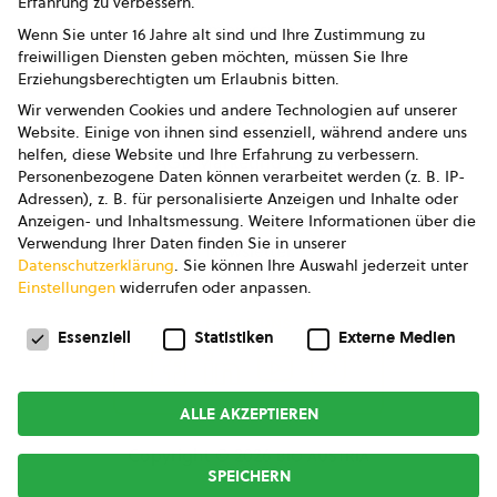
Erfahrung zu verbessern.
Impressum
Wenn Sie unter 16 Jahre alt sind und Ihre Zustimmung zu
freiwilligen Diensten geben möchten, müssen Sie Ihre
Datenschutz
Erziehungsberechtigten um Erlaubnis bitten.
Wir verwenden Cookies und andere Technologien auf unserer
AGB
Website. Einige von ihnen sind essenziell, während andere uns
helfen, diese Website und Ihre Erfahrung zu verbessern.
AGB Marketing GmbH
Personenbezogene Daten können verarbeitet werden (z. B. IP-
Adressen), z. B. für personalisierte Anzeigen und Inhalte oder
AGB Bildung
Anzeigen- und Inhaltsmessung.
Weitere Informationen über die
Verwendung Ihrer Daten finden Sie in unserer
Newsletter
Datenschutzerklärung
.
Sie können Ihre Auswahl jederzeit unter
Einstellungen
widerrufen oder anpassen.
Datenschutzeinstellungen
FOLGE UNS
Essenziell
Statistiken
Externe Medien
ALLE AKZEPTIEREN
Copyright © 2026
bio austria
SPEICHERN