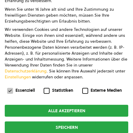
Erfahrung zu verbessern.
Impressum
Wenn Sie unter 16 Jahre alt sind und Ihre Zustimmung zu
freiwilligen Diensten geben möchten, müssen Sie Ihre
Datenschutz
Erziehungsberechtigten um Erlaubnis bitten.
Wir verwenden Cookies und andere Technologien auf unserer
AGB
Website. Einige von ihnen sind essenziell, während andere uns
helfen, diese Website und Ihre Erfahrung zu verbessern.
AGB Marketing GmbH
Personenbezogene Daten können verarbeitet werden (z. B. IP-
Adressen), z. B. für personalisierte Anzeigen und Inhalte oder
AGB Bildung
Anzeigen- und Inhaltsmessung.
Weitere Informationen über die
Verwendung Ihrer Daten finden Sie in unserer
Newsletter
Datenschutzerklärung
.
Sie können Ihre Auswahl jederzeit unter
Einstellungen
widerrufen oder anpassen.
Datenschutzeinstellungen
FOLGE UNS
Essenziell
Statistiken
Externe Medien
ALLE AKZEPTIEREN
Copyright © 2026
bio austria
SPEICHERN