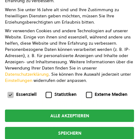
Erfahrung zu verbessern.
Impressum
Wenn Sie unter 16 Jahre alt sind und Ihre Zustimmung zu
freiwilligen Diensten geben möchten, müssen Sie Ihre
Datenschutz
Erziehungsberechtigten um Erlaubnis bitten.
Wir verwenden Cookies und andere Technologien auf unserer
AGB
Website. Einige von ihnen sind essenziell, während andere uns
helfen, diese Website und Ihre Erfahrung zu verbessern.
AGB Marketing GmbH
Personenbezogene Daten können verarbeitet werden (z. B. IP-
Adressen), z. B. für personalisierte Anzeigen und Inhalte oder
AGB Bildung
Anzeigen- und Inhaltsmessung.
Weitere Informationen über die
Verwendung Ihrer Daten finden Sie in unserer
Newsletter
Datenschutzerklärung
.
Sie können Ihre Auswahl jederzeit unter
Einstellungen
widerrufen oder anpassen.
Datenschutzeinstellungen
FOLGE UNS
Essenziell
Statistiken
Externe Medien
ALLE AKZEPTIEREN
Copyright © 2026
bio austria
SPEICHERN