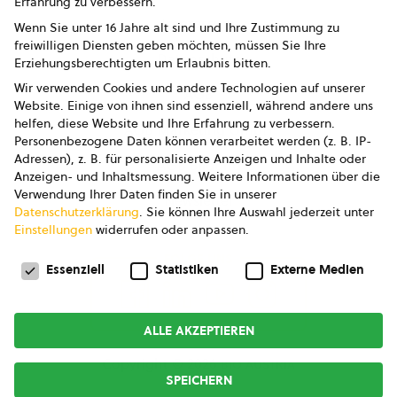
Erfahrung zu verbessern.
Impressum
Wenn Sie unter 16 Jahre alt sind und Ihre Zustimmung zu
freiwilligen Diensten geben möchten, müssen Sie Ihre
Datenschutz
Erziehungsberechtigten um Erlaubnis bitten.
Wir verwenden Cookies und andere Technologien auf unserer
AGB
Website. Einige von ihnen sind essenziell, während andere uns
helfen, diese Website und Ihre Erfahrung zu verbessern.
AGB Marketing GmbH
Personenbezogene Daten können verarbeitet werden (z. B. IP-
Adressen), z. B. für personalisierte Anzeigen und Inhalte oder
AGB Bildung
Anzeigen- und Inhaltsmessung.
Weitere Informationen über die
Verwendung Ihrer Daten finden Sie in unserer
Newsletter
Datenschutzerklärung
.
Sie können Ihre Auswahl jederzeit unter
Einstellungen
widerrufen oder anpassen.
Datenschutzeinstellungen
FOLGE UNS
Essenziell
Statistiken
Externe Medien
ALLE AKZEPTIEREN
Copyright © 2026
bio austria
SPEICHERN