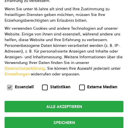
Erfahrung zu verbessern.
Impressum
Wenn Sie unter 16 Jahre alt sind und Ihre Zustimmung zu
freiwilligen Diensten geben möchten, müssen Sie Ihre
Datenschutz
Erziehungsberechtigten um Erlaubnis bitten.
Wir verwenden Cookies und andere Technologien auf unserer
AGB
Website. Einige von ihnen sind essenziell, während andere uns
helfen, diese Website und Ihre Erfahrung zu verbessern.
AGB Marketing GmbH
Personenbezogene Daten können verarbeitet werden (z. B. IP-
Adressen), z. B. für personalisierte Anzeigen und Inhalte oder
AGB Bildung
Anzeigen- und Inhaltsmessung.
Weitere Informationen über die
Verwendung Ihrer Daten finden Sie in unserer
Newsletter
Datenschutzerklärung
.
Sie können Ihre Auswahl jederzeit unter
Einstellungen
widerrufen oder anpassen.
Datenschutzeinstellungen
FOLGE UNS
Essenziell
Statistiken
Externe Medien
ALLE AKZEPTIEREN
Copyright © 2026
bio austria
SPEICHERN