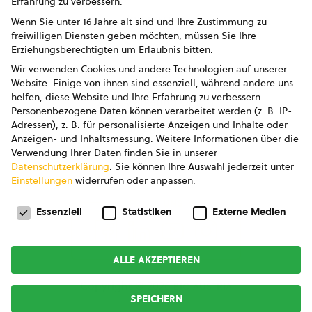
Erfahrung zu verbessern.
Impressum
Wenn Sie unter 16 Jahre alt sind und Ihre Zustimmung zu
freiwilligen Diensten geben möchten, müssen Sie Ihre
Datenschutz
Erziehungsberechtigten um Erlaubnis bitten.
Wir verwenden Cookies und andere Technologien auf unserer
AGB
Website. Einige von ihnen sind essenziell, während andere uns
helfen, diese Website und Ihre Erfahrung zu verbessern.
AGB Marketing GmbH
Personenbezogene Daten können verarbeitet werden (z. B. IP-
Adressen), z. B. für personalisierte Anzeigen und Inhalte oder
AGB Bildung
Anzeigen- und Inhaltsmessung.
Weitere Informationen über die
Verwendung Ihrer Daten finden Sie in unserer
Newsletter
Datenschutzerklärung
.
Sie können Ihre Auswahl jederzeit unter
Einstellungen
widerrufen oder anpassen.
Datenschutzeinstellungen
FOLGE UNS
Essenziell
Statistiken
Externe Medien
ALLE AKZEPTIEREN
Copyright © 2026
bio austria
SPEICHERN