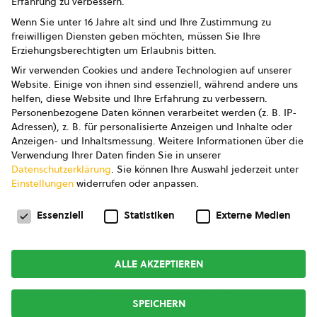
Erfahrung zu verbessern.
Impressum
Wenn Sie unter 16 Jahre alt sind und Ihre Zustimmung zu
freiwilligen Diensten geben möchten, müssen Sie Ihre
Datenschutz
Erziehungsberechtigten um Erlaubnis bitten.
Wir verwenden Cookies und andere Technologien auf unserer
AGB
Website. Einige von ihnen sind essenziell, während andere uns
helfen, diese Website und Ihre Erfahrung zu verbessern.
AGB Marketing GmbH
Personenbezogene Daten können verarbeitet werden (z. B. IP-
Adressen), z. B. für personalisierte Anzeigen und Inhalte oder
AGB Bildung
Anzeigen- und Inhaltsmessung.
Weitere Informationen über die
Verwendung Ihrer Daten finden Sie in unserer
Newsletter
Datenschutzerklärung
.
Sie können Ihre Auswahl jederzeit unter
Einstellungen
widerrufen oder anpassen.
Datenschutzeinstellungen
FOLGE UNS
Essenziell
Statistiken
Externe Medien
ALLE AKZEPTIEREN
Copyright © 2026
bio austria
SPEICHERN