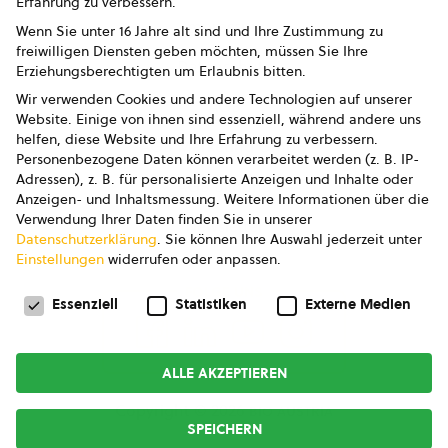
Erfahrung zu verbessern.
Impressum
Wenn Sie unter 16 Jahre alt sind und Ihre Zustimmung zu
freiwilligen Diensten geben möchten, müssen Sie Ihre
Datenschutz
Erziehungsberechtigten um Erlaubnis bitten.
Wir verwenden Cookies und andere Technologien auf unserer
AGB
Website. Einige von ihnen sind essenziell, während andere uns
helfen, diese Website und Ihre Erfahrung zu verbessern.
AGB Marketing GmbH
Personenbezogene Daten können verarbeitet werden (z. B. IP-
Adressen), z. B. für personalisierte Anzeigen und Inhalte oder
AGB Bildung
Anzeigen- und Inhaltsmessung.
Weitere Informationen über die
Verwendung Ihrer Daten finden Sie in unserer
Newsletter
Datenschutzerklärung
.
Sie können Ihre Auswahl jederzeit unter
Einstellungen
widerrufen oder anpassen.
Datenschutzeinstellungen
FOLGE UNS
Essenziell
Statistiken
Externe Medien
ALLE AKZEPTIEREN
Copyright © 2026
bio austria
SPEICHERN