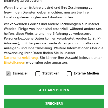
Erfahrung zu verbessern.
Impressum
Wenn Sie unter 16 Jahre alt sind und Ihre Zustimmung zu
freiwilligen Diensten geben möchten, müssen Sie Ihre
Datenschutz
Erziehungsberechtigten um Erlaubnis bitten.
Wir verwenden Cookies und andere Technologien auf unserer
AGB
Website. Einige von ihnen sind essenziell, während andere uns
helfen, diese Website und Ihre Erfahrung zu verbessern.
AGB Marketing GmbH
Personenbezogene Daten können verarbeitet werden (z. B. IP-
Adressen), z. B. für personalisierte Anzeigen und Inhalte oder
AGB Bildung
Anzeigen- und Inhaltsmessung.
Weitere Informationen über die
Verwendung Ihrer Daten finden Sie in unserer
Newsletter
Datenschutzerklärung
.
Sie können Ihre Auswahl jederzeit unter
Einstellungen
widerrufen oder anpassen.
Datenschutzeinstellungen
FOLGE UNS
Essenziell
Statistiken
Externe Medien
ALLE AKZEPTIEREN
Copyright © 2026
bio austria
SPEICHERN