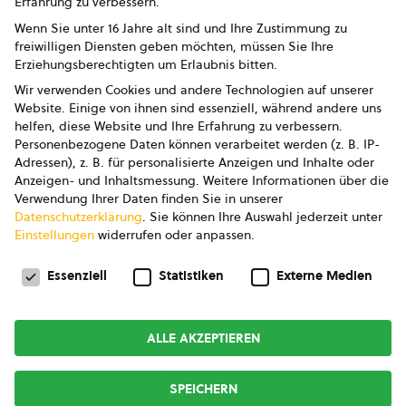
Erfahrung zu verbessern.
Impressum
Wenn Sie unter 16 Jahre alt sind und Ihre Zustimmung zu
freiwilligen Diensten geben möchten, müssen Sie Ihre
Datenschutz
Erziehungsberechtigten um Erlaubnis bitten.
Wir verwenden Cookies und andere Technologien auf unserer
AGB
Website. Einige von ihnen sind essenziell, während andere uns
helfen, diese Website und Ihre Erfahrung zu verbessern.
AGB Marketing GmbH
Personenbezogene Daten können verarbeitet werden (z. B. IP-
Adressen), z. B. für personalisierte Anzeigen und Inhalte oder
AGB Bildung
Anzeigen- und Inhaltsmessung.
Weitere Informationen über die
Verwendung Ihrer Daten finden Sie in unserer
Newsletter
Datenschutzerklärung
.
Sie können Ihre Auswahl jederzeit unter
Einstellungen
widerrufen oder anpassen.
Datenschutzeinstellungen
FOLGE UNS
Essenziell
Statistiken
Externe Medien
ALLE AKZEPTIEREN
Copyright © 2026
bio austria
SPEICHERN