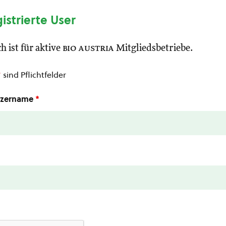
gistrierte User
h ist für aktive
bio austria
Mitgliedsbetriebe.
*
sind Pflichtfelder
utzername
*