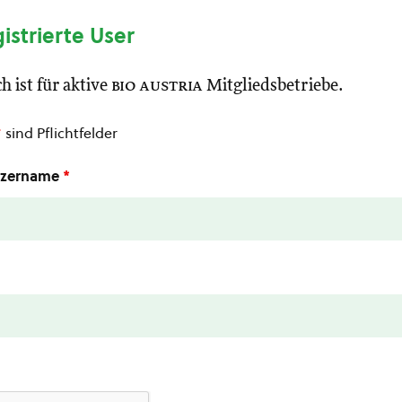
gistrierte User
h ist für aktive
bio austria
Mitgliedsbetriebe.
*
sind Pflichtfelder
utzername
*