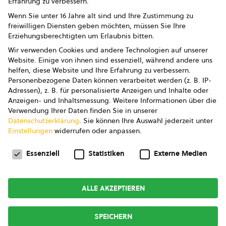
Erfahrung zu verbessern.
Impressum
Wenn Sie unter 16 Jahre alt sind und Ihre Zustimmung zu
freiwilligen Diensten geben möchten, müssen Sie Ihre
Datenschutz
Erziehungsberechtigten um Erlaubnis bitten.
Wir verwenden Cookies und andere Technologien auf unserer
AGB
Website. Einige von ihnen sind essenziell, während andere uns
helfen, diese Website und Ihre Erfahrung zu verbessern.
AGB Marketing GmbH
Personenbezogene Daten können verarbeitet werden (z. B. IP-
Adressen), z. B. für personalisierte Anzeigen und Inhalte oder
AGB Bildung
Anzeigen- und Inhaltsmessung.
Weitere Informationen über die
Verwendung Ihrer Daten finden Sie in unserer
Newsletter
Datenschutzerklärung
.
Sie können Ihre Auswahl jederzeit unter
Einstellungen
widerrufen oder anpassen.
Datenschutzeinstellungen
FOLGE UNS
Essenziell
Statistiken
Externe Medien
ALLE AKZEPTIEREN
Copyright © 2026
bio austria
SPEICHERN