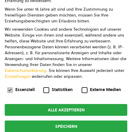
Erfahrung zu verbessern.
Impressum
Wenn Sie unter 16 Jahre alt sind und Ihre Zustimmung zu
freiwilligen Diensten geben möchten, müssen Sie Ihre
Datenschutz
Erziehungsberechtigten um Erlaubnis bitten.
Wir verwenden Cookies und andere Technologien auf unserer
AGB
Website. Einige von ihnen sind essenziell, während andere uns
helfen, diese Website und Ihre Erfahrung zu verbessern.
AGB Marketing GmbH
Personenbezogene Daten können verarbeitet werden (z. B. IP-
Adressen), z. B. für personalisierte Anzeigen und Inhalte oder
AGB Bildung
Anzeigen- und Inhaltsmessung.
Weitere Informationen über die
Verwendung Ihrer Daten finden Sie in unserer
Newsletter
Datenschutzerklärung
.
Sie können Ihre Auswahl jederzeit unter
Einstellungen
widerrufen oder anpassen.
Datenschutzeinstellungen
FOLGE UNS
Essenziell
Statistiken
Externe Medien
ALLE AKZEPTIEREN
Copyright © 2026
bio austria
SPEICHERN